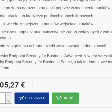
nie poziomu narażenia na ataki poprzez wzmocnienie punktów
ie utracie lub kradzieży poufnych danych firmowych.
 luk w celu zmniejszenia punktów wejścia dla ataków.
nie czasu poprzez automatyzowanie zadań związanych z wdro
wania.
ie zarządzania ochroną dzięki zastosowaniu jednej konsoli.
rsky Endpoint Security for Business Advanced zawiera wszyst
y Endpoint Security for Business Select, a także dodatkowe tec
firmę.
05,27 €
DO KOSZYKA
KUPIĆ