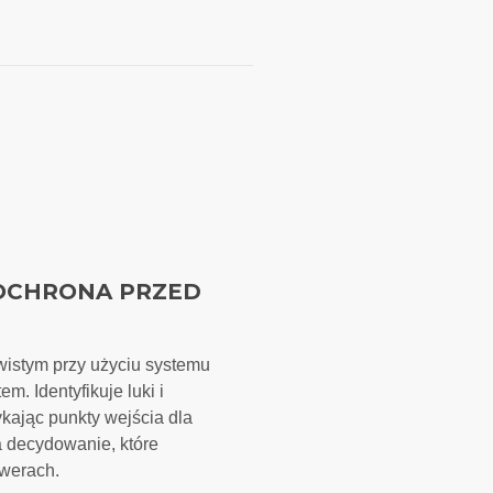
OCHRONA PRZED
ywistym przy użyciu systemu
m. Identyfikuje luki i
ykając punkty wejścia dla
a decydowanie, które
rwerach.