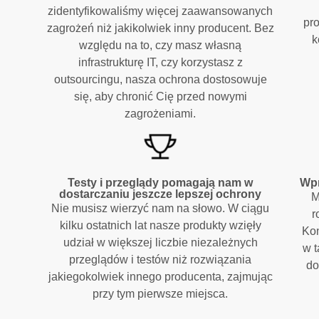
zidentyfikowaliśmy więcej zaawansowanych
pro
zagrożeń niż jakikolwiek inny producent. Bez
k
względu na to, czy masz własną
infrastrukturę IT, czy korzystasz z
outsourcingu, nasza ochrona dostosowuje
się, aby chronić Cię przed nowymi
zagrożeniami.
Testy i przeglądy pomagają nam w
Wpr
dostarczaniu jeszcze lepszej ochrony
M
Nie musisz wierzyć nam na słowo. W ciągu
r
kilku ostatnich lat nasze produkty wzięły
Ko
udział w większej liczbie niezależnych
w t
przeglądów i testów niż rozwiązania
do
jakiegokolwiek innego producenta, zajmując
przy tym pierwsze miejsca.