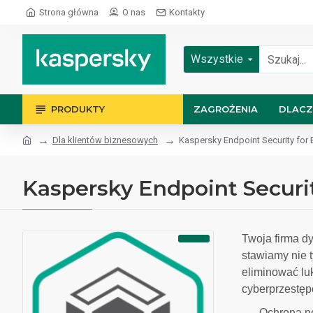
Strona główna
O nas
Kontakty
Wszystkie
PRODUKTY
ZAGROŻENIA
DLACZ
Dla klientów biznesowych
Kaspersky Endpoint Security for
Kaspersky Endpoint Securi
Twoja firma d
stawiamy nie 
eliminować lu
cyberprzestęp
Ochrona no