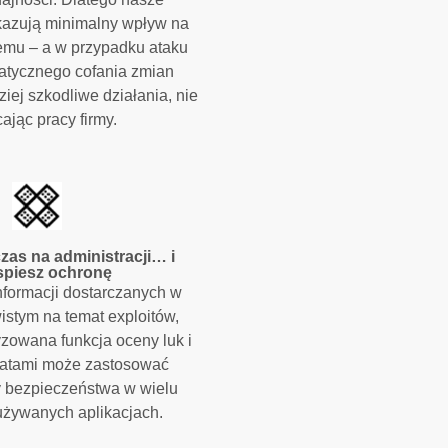
kazują minimalny wpływ na
emu – a w przypadku ataku
atycznego cofania zmian
ziej szkodliwe działania, nie
ając pracy firmy.
zas na administracji… i
spiesz ochronę
informacji dostarczanych w
istym na temat exploitów,
zowana funkcja oceny luk i
łatami może zastosować
y bezpieczeństwa w wielu
używanych aplikacjach.