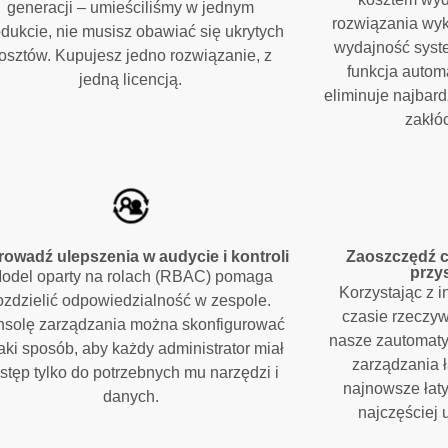
generacji – umieściliśmy w jednym
rozwiązania wy
dukcie, nie musisz obawiać się ukrytych
wydajność syst
osztów. Kupujesz jedno rozwiązanie, z
funkcja autom
jedną licencją.
eliminuje najbard
zakłóc
owadź ulepszenia w audycie i kontroli
Zaoszczędź c
przy
odel oparty na rolach (RBAC) pomaga
Korzystając z 
ozdzielić odpowiedzialność w zespole.
czasie rzeczyw
nsolę zarządzania można skonfigurować
nasze zautomaty
aki sposób, aby każdy administrator miał
zarządzania 
stęp tylko do potrzebnych mu narzędzi i
najnowsze łat
danych.
najczęściej 