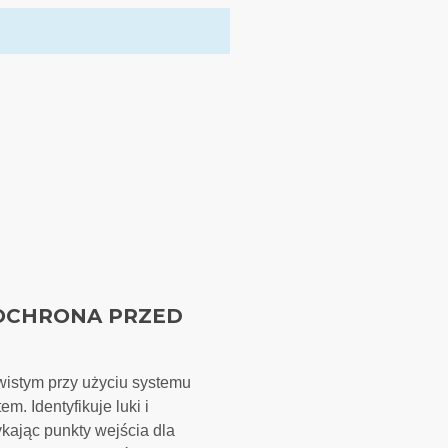
OCHRONA PRZED
ywistym przy użyciu systemu
m. Identyfikuje luki i
ykając punkty wejścia dla