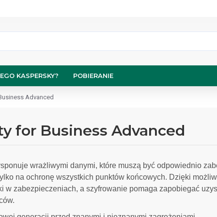
EGO KASPERSKY?
POBIERANIE
 Business Advanced
ty for Business Advanced
ysponuje wrażliwymi danymi, które muszą być odpowiednio zab
tylko na ochronę wszystkich punktów końcowych. Dzięki możliw
ki w zabezpieczeniach, a szyfrowanie pomaga zapobiegać uzys
ców.
wej generacji przed znanymi i nieznanymi zagrożeniami.