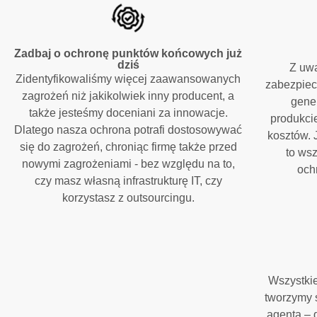
Zadbaj o ochronę punktów końcowych już
dziś
Z uwa
Zidentyfikowaliśmy więcej zaawansowanych
zabezpiec
zagrożeń niż jakikolwiek inny producent, a
gene
także jesteśmy doceniani za innowacje.
produkcie
Dlatego nasza ochrona potrafi dostosowywać
kosztów. 
się do zagrożeń, chroniąc firmę także przed
to wsz
nowymi zagrożeniami - bez względu na to,
och
czy masz własną infrastrukturę IT, czy
korzystasz z outsourcingu.
Wszystkie
tworzymy 
agenta – 