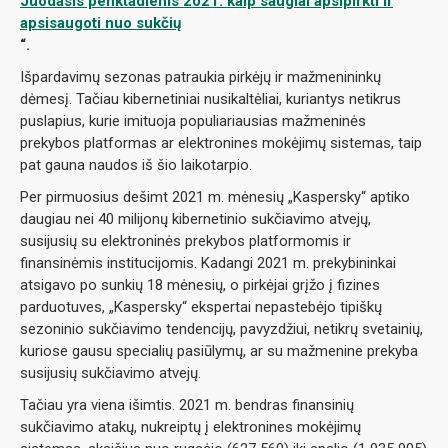
Juodasis penktadienis 2021: kaip saugiai apsipirkti ir
apsisaugoti nuo sukčių
“.
Išpardavimų sezonas patraukia pirkėjų ir mažmenininkų
dėmesį. Tačiau kibernetiniai nusikaltėliai, kuriantys netikrus
puslapius, kurie imituoja populiariausias mažmeninės
prekybos platformas ar elektronines mokėjimų sistemas, taip
pat gauna naudos iš šio laikotarpio.
Per pirmuosius dešimt 2021 m. mėnesių „Kaspersky“ aptiko
daugiau nei 40 milijonų kibernetinio sukčiavimo atvejų,
susijusių su elektroninės prekybos platformomis ir
finansinėmis institucijomis. Kadangi 2021 m. prekybininkai
atsigavo po sunkių 18 mėnesių, o pirkėjai grįžo į fizines
parduotuves, „Kaspersky“ ekspertai nepastebėjo tipiškų
sezoninio sukčiavimo tendencijų, pavyzdžiui, netikrų svetainių,
kuriose gausu specialių pasiūlymų, ar su mažmenine prekyba
susijusių sukčiavimo atvejų.
Tačiau yra viena išimtis. 2021 m. bendras finansinių
sukčiavimo atakų, nukreiptų į elektronines mokėjimų