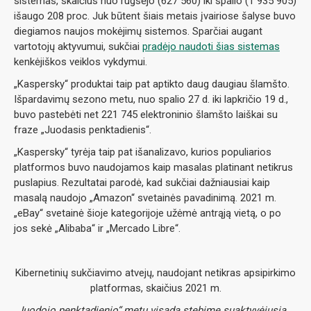
sistemas, skaičius nuo rugsėjo (627 560) iki spalio (1 935 905)
išaugo 208 proc. Juk būtent šiais metais įvairiose šalyse buvo
diegiamos naujos mokėjimų sistemos. Sparčiai augant
vartotojų aktyvumui, sukčiai
pradėjo naudoti šias sistemas
kenkėjiškos veiklos vykdymui.
„Kaspersky“ produktai taip pat aptikto daug daugiau šlamšto.
Išpardavimų sezono metu, nuo spalio 27 d. iki lapkričio 19 d.,
buvo pastebėti net 221 745 elektroninio šlamšto laiškai su
fraze „Juodasis penktadienis“.
„Kaspersky“ tyrėja taip pat išanalizavo, kurios populiarios
platformos buvo naudojamos kaip masalas platinant netikrus
puslapius. Rezultatai parodė, kad sukčiai dažniausiai kaip
masalą naudojo „Amazon“ svetainės pavadinimą. 2021 m.
„eBay“ svetainė šioje kategorijoje užėmė antrąją vietą, o po
jos sekė „Alibaba“ ir „Mercado Libre“.
Kibernetinių sukčiavimo atvejų, naudojant netikras apsipirkimo
platformas, skaičius 2021 m.
„Juodojo penktadienio“ metu visada stebime suaktyvėjusią