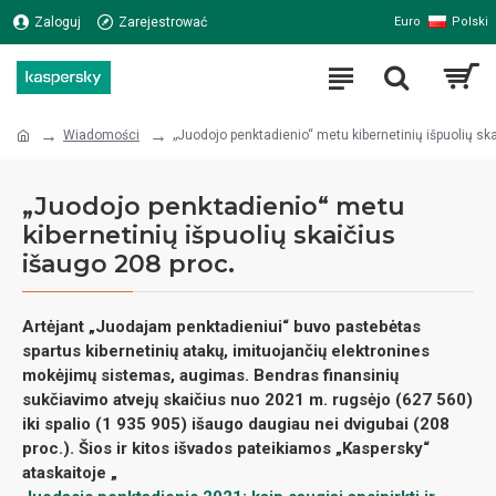
Polski
Zaloguj
Zarejestrować
Euro
Wiadomości
„Juodojo penktadienio“ metu kibernetinių išpuolių sk
„Juodojo penktadienio“ metu
kibernetinių išpuolių skaičius
išaugo 208 proc.
Artėjant „Juodajam penktadieniui“ buvo pastebėtas
spartus kibernetinių atakų, imituojančių elektronines
mokėjimų sistemas, augimas. Bendras finansinių
sukčiavimo atvejų skaičius nuo 2021 m. rugsėjo (627 560)
iki spalio (1 935 905) išaugo daugiau nei dvigubai (208
proc.). Šios ir kitos išvados pateikiamos „Kaspersky“
ataskaitoje „