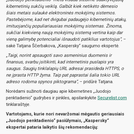
kibernetinių sukčių veiklą. Galbūt kiek netikėto dėmesio
šiais metais sulaukė elektroninės mokėjimų sistemos.
Pastebėjome, kad net dvigubai padaugėjo kibernetinių atakų,
imituojančių populiariausias mokėjimų sistemas. Žinoma,
sukčiai kiekvieną naują mokėjimų sistemą vertina kaip dar
vieną galimybę potencialiai išnaudoti patiklius vartotojus“
, –
sakė Tatjana Ščerbakova, „Kaspersky“ saugumo ekspertė.
„Taigi, norint apsaugoti savo asmeninius duomenis ir
finansus, svarbu įsitikinti, kad internetinis puslapis yra
saugus. Saugių tinklalapių URL adresai prasideda HTTPS, o
ne įprasta HTTP žyma. Taip pat paprastai šalia tokio URL
adreso rodoma spynos piktograma“
, – pridūrė Tatjana.
Norėdami sužinoti daugiau apie kibernetines „Juodojo
penktadienio“ gudrybes ir pinkles, apsilankykite
Securelist.com
tinklaraštyje.
Vartotojams, kurie nori nevaržomai mėgautis geriausiais
„Juodojo penktadienio“ pasiūlymais, „Kaspersky“
ekspertai pataria laikytis šių rekomendacijų: