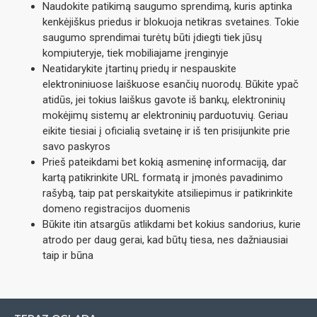
Naudokite patikimą saugumo sprendimą, kuris aptinka
kenkėjiškus priedus ir blokuoja netikras svetaines. Tokie
saugumo sprendimai turėtų būti įdiegti tiek jūsų
kompiuteryje, tiek mobiliajame įrenginyje
Neatidarykite įtartinų priedų ir nespauskite
elektroniniuose laiškuose esančių nuorodų. Būkite ypač
atidūs, jei tokius laiškus gavote iš bankų, elektroninių
mokėjimų sistemų ar elektroninių parduotuvių. Geriau
eikite tiesiai į oficialią svetainę ir iš ten prisijunkite prie
savo paskyros
Prieš pateikdami bet kokią asmeninę informaciją, dar
kartą patikrinkite URL formatą ir įmonės pavadinimo
rašybą, taip pat perskaitykite atsiliepimus ir patikrinkite
domeno registracijos duomenis
Būkite itin atsargūs atlikdami bet kokius sandorius, kurie
atrodo per daug gerai, kad būtų tiesa, nes dažniausiai
taip ir būna