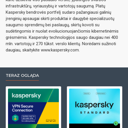
infrastruktūrų, vyriausybių ir vartotojų saugumą. Platų
Kaspersky bendrovės portfelį sudaro pažangiausi galinių
įrenginių apsaugai skirti produktai ir daugybė specializuotų
saugumo sprendimų bei paslaugų, skirtų kovoti su
sudėtingomis ir nuolat evoliucionuojančiomis kibernetinėmis
grėsmėmis. Kaspersky technologijos saugo daugiau nei 400
mln. vartotojų ir 270 tūkst. verslo klientų. Norėdami sužinoti
daugiau, skaitykite www.kaspersky.com.
TERAZ OGLĄDA