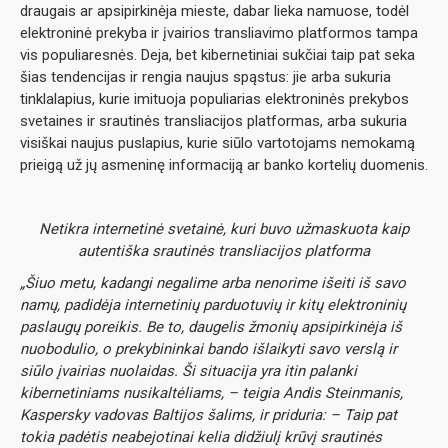
draugais ar apsipirkinėja mieste, dabar lieka namuose, todėl
elektroninė prekyba ir įvairios transliavimo platformos tampa
vis populiaresnės. Deja, bet kibernetiniai sukčiai taip pat seka
šias tendencijas ir rengia naujus spąstus: jie arba sukuria
tinklalapius, kurie imituoja populiarias elektroninės prekybos
svetaines ir srautinės transliacijos platformas, arba sukuria
visiškai naujus puslapius, kurie siūlo vartotojams nemokamą
prieigą už jų asmeninę informaciją ar banko kortelių duomenis.
Netikra internetinė svetainė, kuri buvo užmaskuota kaip
autentiška srautinės transliacijos platforma
„Šiuo metu, kadangi negalime arba nenorime išeiti iš savo
namų, padidėja internetinių parduotuvių ir kitų elektroninių
paslaugų poreikis. Be to, daugelis žmonių apsipirkinėja iš
nuobodulio, o prekybininkai bando išlaikyti savo verslą ir
siūlo įvairias nuolaidas. Ši situacija yra itin palanki
kibernetiniams nusikaltėliams, – teigia Andis Steinmanis,
Kaspersky vadovas Baltijos šalims, ir priduria: – Taip pat
tokia padėtis neabejotinai kelia didžiulį krūvį srautinės