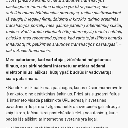
„Nors griežto karantino metu srautinės transliacijos
paslaugos ir internetinė prekyba yra tikra palaima, nes
suteikia mums būtiniausias pramogas, tačiau pasitraukdami
iš saugių ir legalių filmų, žaidimų ir kitokio turinio srautinės
transliacijos portalų, mes galime patekti į kibernetinių sukčių
rankas. Kad ir kokia viliojanti būtų alternatyvių turinio šaltinių
paieška, mes rekomenduojame, kad vartotojai išliktų kantrūs
ir naudotų tik patikimas srautinės transliacijos paslaugas“, –
sako Andis Steinmanis.
Mes patariame, kad vartotojai, žiūrėdami mėgstamus
filmus, apsipirkinėdami internetu ar atidarinėdami
elektroninius laiškus, būtų ypač budrūs ir vadovautųsi
šiais patarimais:
• Naudokite tik patikimas paslaugas, kurias užsiprenumeravote
iš anksto, o ne atsitiktinius šaltinius. Prieš atsisiųsdami failus
iš interneto visada patikrinkite URL adresą ir svetainės
pavadinimą. Iš pirmo žvilgsnio netikros svetainės gali atrodyti
kaip tikros, tačiau tikrai pastebėsite keletą nesutapimų, kurie
padės išsiaiškinti ar internetinė svetainė yra legali.