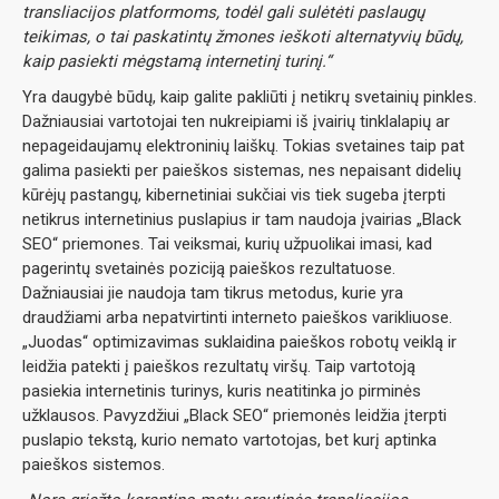
transliacijos platformoms, todėl gali sulėtėti paslaugų
teikimas, o tai paskatintų žmones ieškoti alternatyvių būdų,
kaip pasiekti mėgstamą internetinį turinį.“
Yra daugybė būdų, kaip galite pakliūti į netikrų svetainių pinkles.
Dažniausiai vartotojai ten nukreipiami iš įvairių tinklalapių ar
nepageidaujamų elektroninių laiškų. Tokias svetaines taip pat
galima pasiekti per paieškos sistemas, nes nepaisant didelių
kūrėjų pastangų, kibernetiniai sukčiai vis tiek sugeba įterpti
netikrus internetinius puslapius ir tam naudoja įvairias „Black
SEO“ priemones. Tai veiksmai, kurių užpuolikai imasi, kad
pagerintų svetainės poziciją paieškos rezultatuose.
Dažniausiai jie naudoja tam tikrus metodus, kurie yra
draudžiami arba nepatvirtinti interneto paieškos varikliuose.
„Juodas“ optimizavimas suklaidina paieškos robotų veiklą ir
leidžia patekti į paieškos rezultatų viršų. Taip vartotoją
pasiekia internetinis turinys, kuris neatitinka jo pirminės
užklausos. Pavyzdžiui „Black SEO“ priemonės leidžia įterpti
puslapio tekstą, kurio nemato vartotojas, bet kurį aptinka
paieškos sistemos.