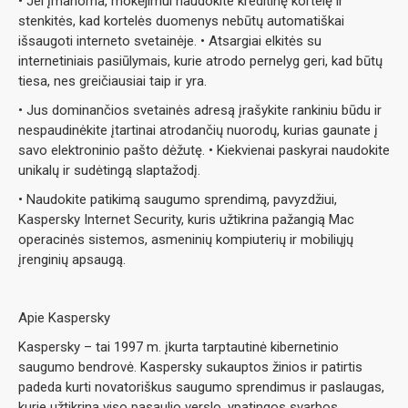
• Jei įmanoma, mokėjimui naudokite kreditinę kortelę ir
stenkitės, kad kortelės duomenys nebūtų automatiškai
išsaugoti interneto svetainėje. • Atsargiai elkitės su
internetiniais pasiūlymais, kurie atrodo pernelyg geri, kad būtų
tiesa, nes greičiausiai taip ir yra.
• Jus dominančios svetainės adresą įrašykite rankiniu būdu ir
nespaudinėkite įtartinai atrodančių nuorodų, kurias gaunate į
savo elektroninio pašto dėžutę. • Kiekvienai paskyrai naudokite
unikalų ir sudėtingą slaptažodį.
• Naudokite patikimą saugumo sprendimą, pavyzdžiui,
Kaspersky Internet Security, kuris užtikrina pažangią Mac
operacinės sistemos, asmeninių kompiuterių ir mobiliųjų
įrenginių apsaugą.
Apie Kaspersky
Kaspersky – tai 1997 m. įkurta tarptautinė kibernetinio
saugumo bendrovė. Kaspersky sukauptos žinios ir patirtis
padeda kurti novatoriškus saugumo sprendimus ir paslaugas,
kurie užtikrina viso pasaulio verslo, ypatingos svarbos