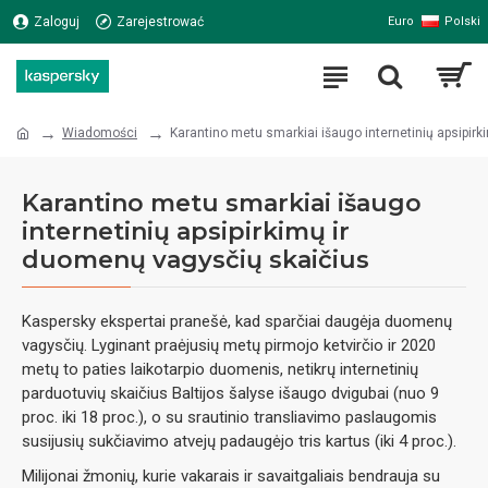
Polski
Zaloguj
Zarejestrować
Euro
Wiadomości
Karantino metu smarkiai išaugo internetinių apsipir
Karantino metu smarkiai išaugo
internetinių apsipirkimų ir
duomenų vagysčių skaičius
Kaspersky ekspertai pranešė, kad sparčiai daugėja duomenų
vagysčių. Lyginant praėjusių metų pirmojo ketvirčio ir 2020
metų to paties laikotarpio duomenis, netikrų internetinių
parduotuvių skaičius Baltijos šalyse išaugo dvigubai (nuo 9
proc. iki 18 proc.), o su srautinio transliavimo paslaugomis
susijusių sukčiavimo atvejų padaugėjo tris kartus (iki 4 proc.).
Milijonai žmonių, kurie vakarais ir savaitgaliais bendrauja su