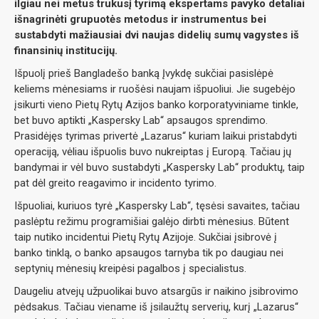
ilgiau nei metus trukusį tyrimą ekspertams pavyko detaliai
išnagrinėti grupuotės metodus ir instrumentus bei
sustabdyti mažiausiai dvi naujas didelių sumų vagystes iš
finansinių institucijų.
Išpuolį prieš Bangladešo banką Įvykdę sukčiai pasislėpė
keliems mėnesiams ir ruošėsi naujam išpuoliui. Jie sugebėjo
įsikurti vieno Pietų Rytų Azijos banko korporatyviniame tinkle,
bet buvo aptikti „Kaspersky Lab“ apsaugos sprendimo.
Prasidėjęs tyrimas privertė „Lazarus“ kuriam laikui pristabdyti
operaciją, vėliau išpuolis buvo nukreiptas į Europą. Tačiau jų
bandymai ir vėl buvo sustabdyti „Kaspersky Lab“ produktų, taip
pat dėl greito reagavimo ir incidento tyrimo.
Išpuoliai, kuriuos tyrė „Kaspersky Lab“, tęsėsi savaites, tačiau
paslėptu režimu programišiai galėjo dirbti mėnesius. Būtent
taip nutiko incidentui Pietų Rytų Azijoje. Sukčiai įsibrovė į
banko tinklą, o banko apsaugos tarnyba tik po daugiau nei
septynių mėnesių kreipėsi pagalbos į specialistus.
Daugeliu atvejų užpuolikai buvo atsargūs ir naikino įsibrovimo
pėdsakus. Tačiau viename iš įsilaužtų serverių, kurį „Lazarus“