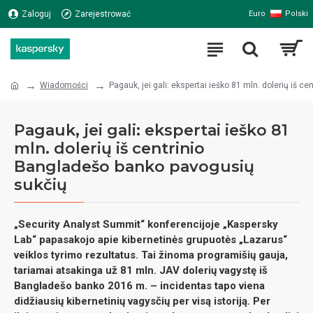
Polski
Zaloguj
Zarejestrować
Euro
Wiadomości
Pagauk, jei gali: ekspertai ieško 81 mln. dolerių iš 
Pagauk, jei gali: ekspertai ieško 81
mln. dolerių iš centrinio
Bangladešo banko pavogusių
sukčių
„Security Analyst Summit“ konferencijoje „Kaspersky
Lab“ papasakojo apie kibernetinės grupuotės „Lazarus“
veiklos tyrimo rezultatus. Tai žinoma programišių gauja,
tariamai atsakinga už 81 mln. JAV dolerių vagystę iš
Bangladešo banko 2016 m. – incidentas tapo viena
didžiausių kibernetinių vagysčių per visą istoriją. Per