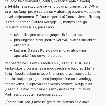
naudojo kaip komandinį centrą, ekspertai aptiko svarbų
artefaktą. Iš pradžių prie serverio buvo jungiamasi per VPN ir
tarpinius (angl. proxy) serverius – atsekti jų buvimo vietą buvo
beveik neįmanoma. Tačiau ekspertai užfiksavo vieną užklausą
iš reto IP adreso Šiaurės Korėjoje. Jų manymu, tai gali
paaiškinti viena iš šių priežasčių:
užpuolikai prie serverio jungėsi iš šio adreso;
prisijungimas buvo „netikra vėliava“, skirtas suklaidinti
ekspertus;
kažkuris Šiaurės Korėjos gyventojas atsitiktinai
apsilankė šiuo serverio adresu.
Per pastaruosius dvejus metus su „Lazarus“ susijusios
kenkėjiškos programinės įrangos pėdsakų buvo aptikta 18
šalių. Išpuolių aukomis tapo finansinės organizacijos, kurių
specializacija – programinės įrangos kūrimas investicijų
bendrovėms, ir kriptovaliutos verslo atstovai. Naujausias
„Lazarus“ aktyvumo pliūpsnis užfiksuotas 2017 m. kovą.
Vadinasi, grupuotė nesiruošia sustoti.
„Esame tikri, kad „Lazarus“ greitai vėl primins apie save.