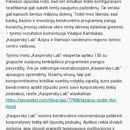
Panašūs išpuoliai rodo, kad net smulkūs tinklo konfigūracijos
neatitikimai gali sukelti rimtų saugumo pažeidimų. Tai verslui
gali kainuoti šimtus milijonų dolerių. Todėl mes tikimės, kad
bankų, kazino ir investicijų bendrovėms programinę įrangą
kuriančių įmonių vadovai skirs rimtą dėmesį kylančiai grėsmei,
– tyrimo rezultatus komentuoja Vitalijus Kamliukas,
„Kaspersky Lab“ Azijos ir Ramiojo vandenyno regiono tyrimo
centro vadovas.
Tyrimo metu „Kaspersky Lab“ ekspertai aptiko 150 su
grupuote susijusių kenkėjiškos programinės įrangos
pavyzdžių. Visi jie sėkmingai neutralizuojami „Kaspersky Lab“
apsaugos sprendimų. Išsamų virusų, taip pat
kompromitavimo kritiškai svarbių rodyklių sąrašą, kuris padės
bendrovėms aptikti išpuolio prieš savo korporatyvinį tinklą
pėdsakus, rasite „Kaspersky Lab“ ataskaitoje:
https://securelist.com/blog/sas/77908/lazarus-under-the-
hood.
„Kaspersky Lab“ visoms bendrovėms rekomenduoja patikrinti
korporatyvinį tinklą dėl išpuolių pėdsakų. Aptikus reikia išvalyti
sistemą, apie išpuolį pranešti teisėsaugos institucijoms ir