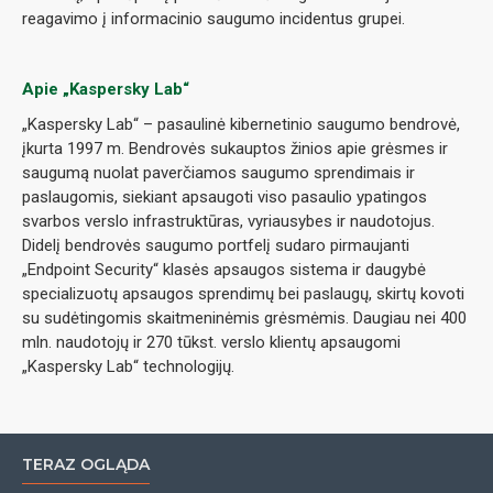
reagavimo į informacinio saugumo incidentus grupei.
Apie „Kaspersky Lab“
„Kaspersky Lab“ – pasaulinė kibernetinio saugumo bendrovė,
įkurta 1997 m. Bendrovės sukauptos žinios apie grėsmes ir
saugumą nuolat paverčiamos saugumo sprendimais ir
paslaugomis, siekiant apsaugoti viso pasaulio ypatingos
svarbos verslo infrastruktūras, vyriausybes ir naudotojus.
Didelį bendrovės saugumo portfelį sudaro pirmaujanti
„Endpoint Security“ klasės apsaugos sistema ir daugybė
specializuotų apsaugos sprendimų bei paslaugų, skirtų kovoti
su sudėtingomis skaitmeninėmis grėsmėmis. Daugiau nei 400
mln. naudotojų ir 270 tūkst. verslo klientų apsaugomi
„Kaspersky Lab“ technologijų.
TERAZ OGLĄDA